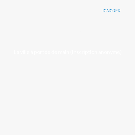
IGNORER
Luchon
La ville à portée de main (Inscription anonyme)