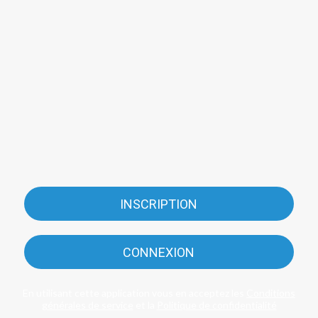
INSCRIPTION
CONNEXION
En utilisant cette application vous en acceptez les
Conditions
générales de service
et la
Politique de confidentialité