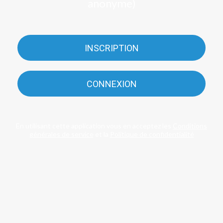
anonyme)
INSCRIPTION
CONNEXION
En utilisant cette application vous en acceptez les
Conditions
générales de service
et la
Politique de confidentialité