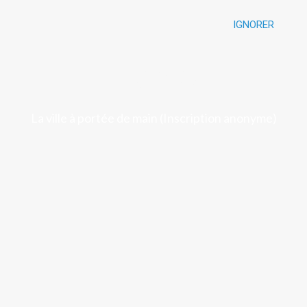
IGNORER
Luchon
La ville à portée de main (Inscription anonyme)