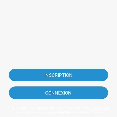
INSCRIPTION
CONNEXION
En utilisant cette application vous en acceptez les
Conditions
générales de service
et la
Politique de confidentialité