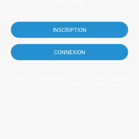
anonyme)
INSCRIPTION
CONNEXION
En utilisant cette application vous en acceptez les
Conditions
générales de service
et la
Politique de confidentialité