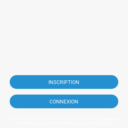
INSCRIPTION
CONNEXION
En utilisant cette application vous en acceptez les
Conditions
générales de service
et la
Politique de confidentialité