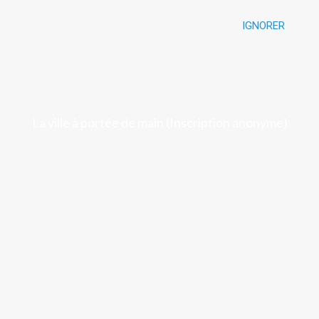
IGNORER
Luchon
La ville à portée de main (Inscription anonyme)