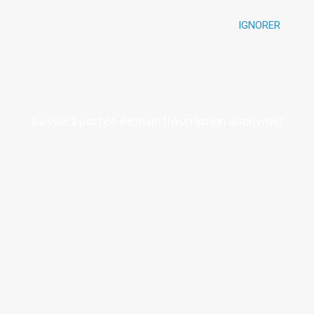
IGNORER
Luchon
La ville à portée de main (Inscription anonyme)