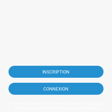
INSCRIPTION
CONNEXION
En utilisant cette application vous en acceptez les
Conditions
générales de service
et la
Politique de confidentialité