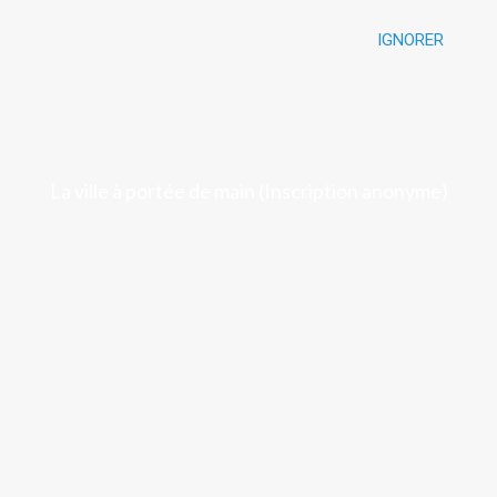
IGNORER
Luchon
La ville à portée de main (Inscription anonyme)