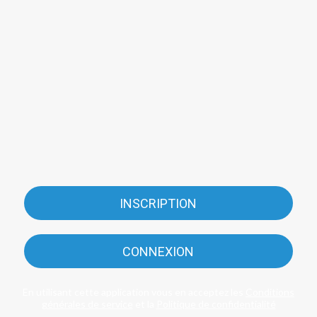
INSCRIPTION
CONNEXION
En utilisant cette application vous en acceptez les
Conditions
générales de service
et la
Politique de confidentialité