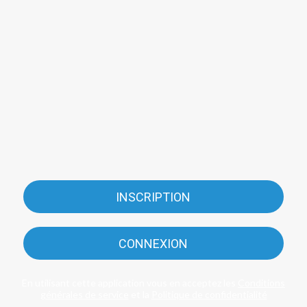
INSCRIPTION
CONNEXION
En utilisant cette application vous en acceptez les
Conditions
générales de service
et la
Politique de confidentialité