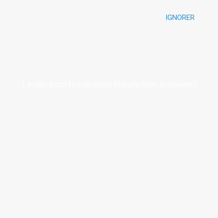
IGNORER
Luchon
La ville à portée de main (Inscription anonyme)