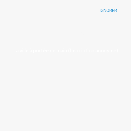
IGNORER
Luchon
La ville à portée de main (Inscription anonyme)