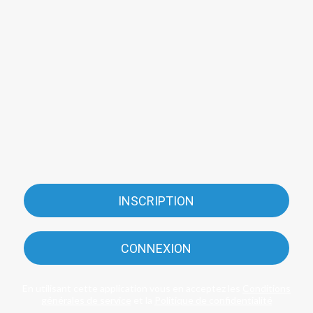
INSCRIPTION
CONNEXION
En utilisant cette application vous en acceptez les
Conditions
générales de service
et la
Politique de confidentialité