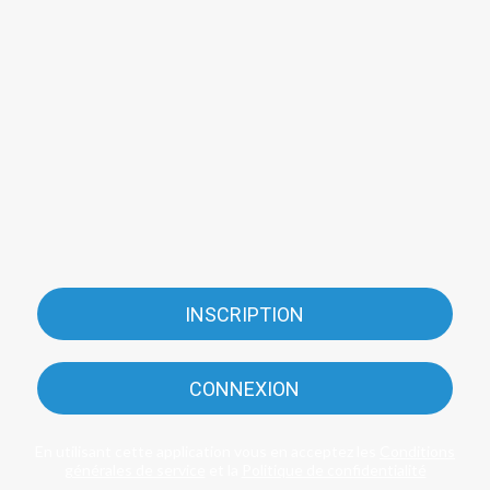
INSCRIPTION
CONNEXION
En utilisant cette application vous en acceptez les
Conditions
générales de service
et la
Politique de confidentialité