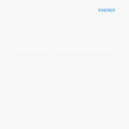
IGNORER
Luchon
La ville à portée de main (Inscription anonyme)