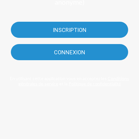
anonyme)
INSCRIPTION
CONNEXION
En utilisant cette application vous en acceptez les
Conditions
générales de service
et la
Politique de confidentialité