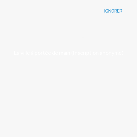
IGNORER
Luchon
La ville à portée de main (Inscription anonyme)