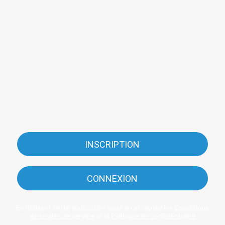
INSCRIPTION
CONNEXION
En utilisant cette application vous en acceptez les
Conditions
générales de service
et la
Politique de confidentialité