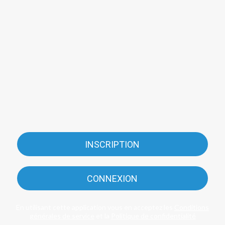
INSCRIPTION
CONNEXION
En utilisant cette application vous en acceptez les
Conditions
générales de service
et la
Politique de confidentialité