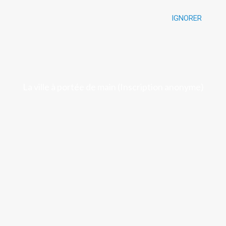
IGNORER
Luchon
La ville à portée de main (Inscription anonyme)