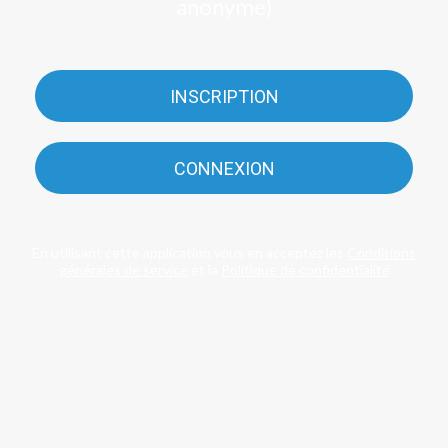
anonyme)
INSCRIPTION
CONNEXION
En utilisant cette application vous en acceptez les
Conditions
générales de service
et la
Politique de confidentialité