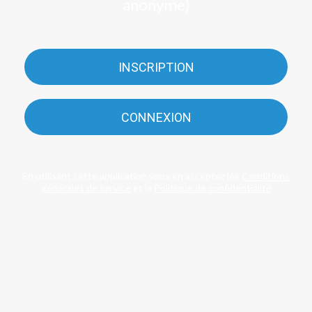
anonyme)
INSCRIPTION
CONNEXION
En utilisant cette application vous en acceptez les
Conditions
générales de service
et la
Politique de confidentialité