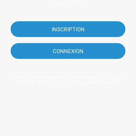
anonyme)
INSCRIPTION
CONNEXION
En utilisant cette application vous en acceptez les
Conditions
générales de service
et la
Politique de confidentialité