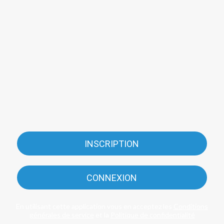
INSCRIPTION
CONNEXION
En utilisant cette application vous en acceptez les
Conditions
générales de service
et la
Politique de confidentialité