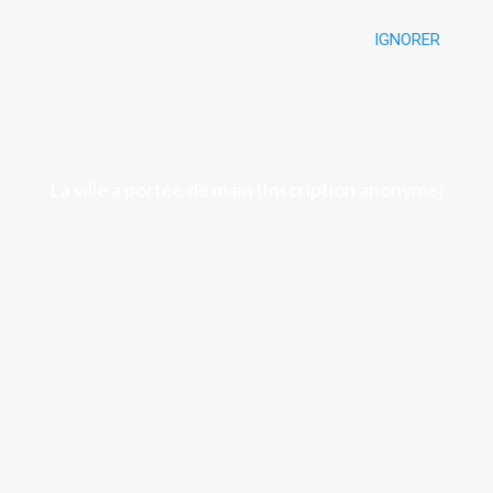
IGNORER
Luchon
La ville à portée de main (Inscription anonyme)