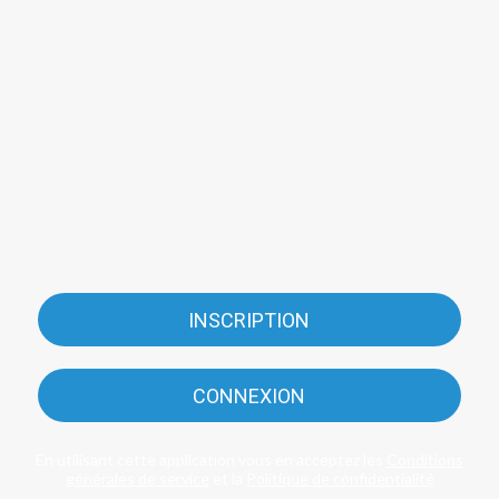
INSCRIPTION
CONNEXION
En utilisant cette application vous en acceptez les
Conditions
générales de service
et la
Politique de confidentialité