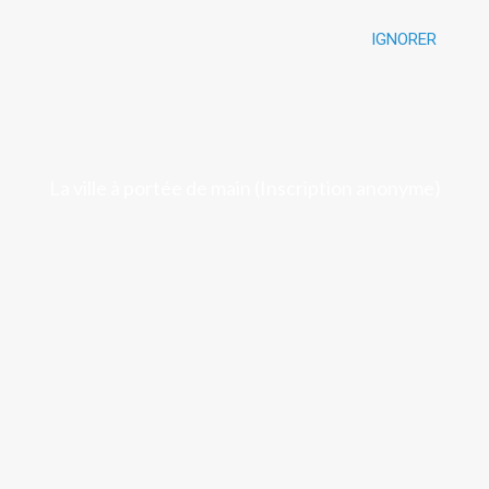
IGNORER
Luchon
La ville à portée de main (Inscription anonyme)