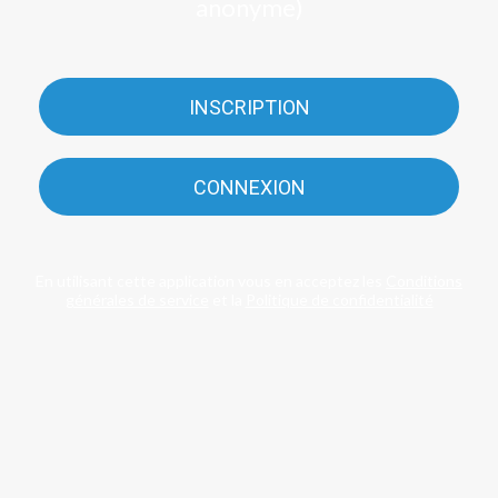
anonyme)
INSCRIPTION
CONNEXION
En utilisant cette application vous en acceptez les
Conditions
générales de service
et la
Politique de confidentialité