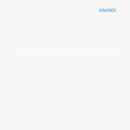
IGNORER
Luchon
La ville à portée de main (Inscription anonyme)