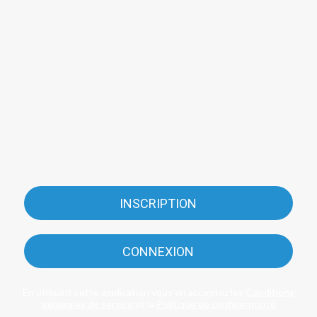
INSCRIPTION
CONNEXION
En utilisant cette application vous en acceptez les
Conditions
générales de service
et la
Politique de confidentialité