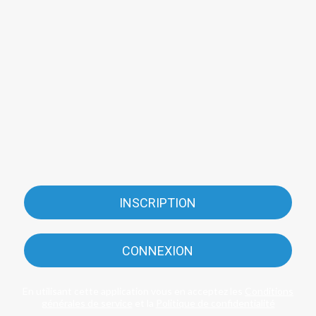
INSCRIPTION
CONNEXION
En utilisant cette application vous en acceptez les
Conditions
générales de service
et la
Politique de confidentialité