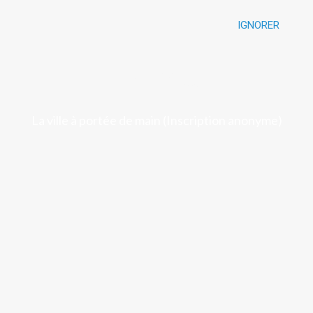
IGNORER
Luchon
La ville à portée de main (Inscription anonyme)