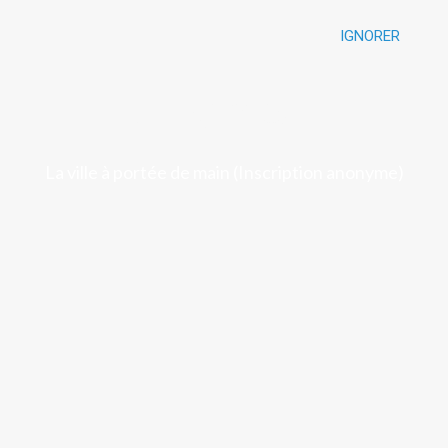
IGNORER
Luchon
La ville à portée de main (Inscription anonyme)