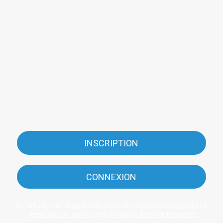
INSCRIPTION
CONNEXION
En utilisant cette application vous en acceptez les
Conditions
générales de service
et la
Politique de confidentialité