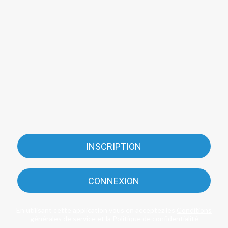
INSCRIPTION
CONNEXION
En utilisant cette application vous en acceptez les
Conditions
générales de service
et la
Politique de confidentialité