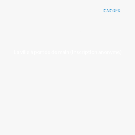
IGNORER
Luchon
La ville à portée de main (Inscription anonyme)