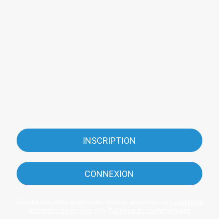
INSCRIPTION
CONNEXION
En utilisant cette application vous en acceptez les
Conditions
générales de service
et la
Politique de confidentialité