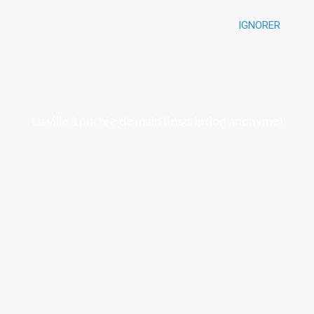
IGNORER
Luchon
La ville à portée de main (Inscription anonyme)