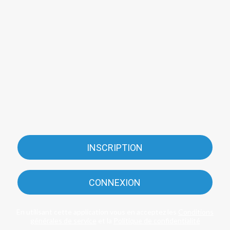
INSCRIPTION
CONNEXION
En utilisant cette application vous en acceptez les
Conditions
générales de service
et la
Politique de confidentialité