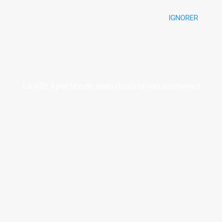
IGNORER
Luchon
La ville à portée de main (Inscription anonyme)