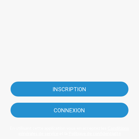
INSCRIPTION
CONNEXION
En utilisant cette application vous en acceptez les
Conditions
générales de service
et la
Politique de confidentialité