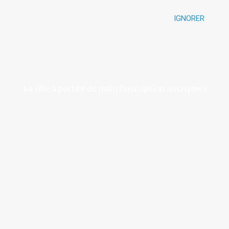
IGNORER
Luchon
La ville à portée de main (Inscription anonyme)