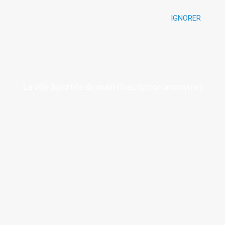
IGNORER
Luchon
La ville à portée de main (Inscription anonyme)