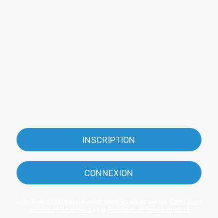
INSCRIPTION
CONNEXION
En utilisant cette application vous en acceptez les
Conditions
générales de service
et la
Politique de confidentialité