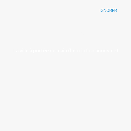
IGNORER
Luchon
La ville à portée de main (Inscription anonyme)