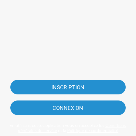
INSCRIPTION
CONNEXION
En utilisant cette application vous en acceptez les
Conditions
générales de service
et la
Politique de confidentialité