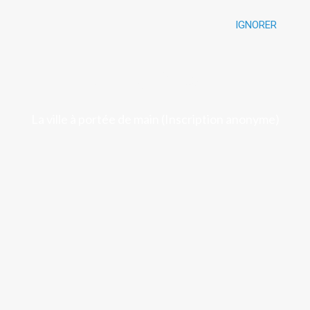
IGNORER
Luchon
La ville à portée de main (Inscription anonyme)