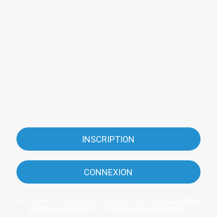
INSCRIPTION
CONNEXION
En utilisant cette application vous en acceptez les
Conditions
générales de service
et la
Politique de confidentialité