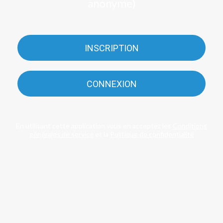
anonyme)
INSCRIPTION
CONNEXION
En utilisant cette application vous en acceptez les
Conditions
générales de service
et la
Politique de confidentialité