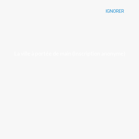
IGNORER
Luchon
La ville à portée de main (Inscription anonyme)