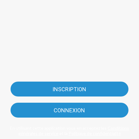
INSCRIPTION
CONNEXION
En utilisant cette application vous en acceptez les
Conditions
générales de service
et la
Politique de confidentialité