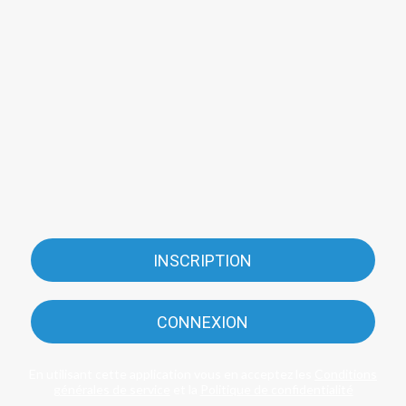
INSCRIPTION
CONNEXION
En utilisant cette application vous en acceptez les
Conditions
générales de service
et la
Politique de confidentialité