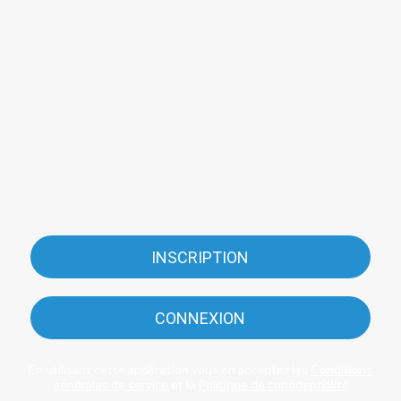
INSCRIPTION
CONNEXION
En utilisant cette application vous en acceptez les
Conditions
générales de service
et la
Politique de confidentialité