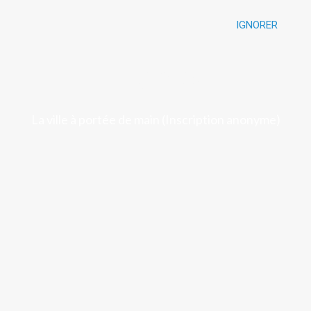
IGNORER
Luchon
La ville à portée de main (Inscription anonyme)