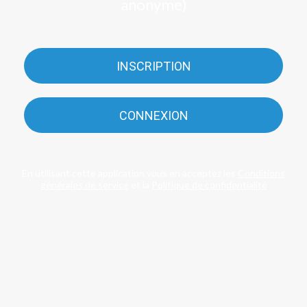
anonyme)
INSCRIPTION
CONNEXION
En utilisant cette application vous en acceptez les
Conditions
générales de service
et la
Politique de confidentialité