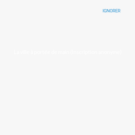
IGNORER
Luchon
La ville à portée de main (Inscription anonyme)