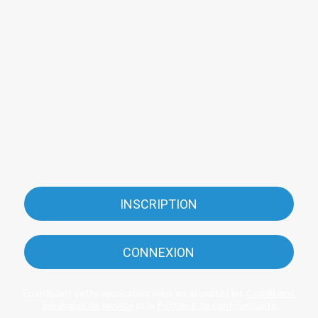
INSCRIPTION
CONNEXION
En utilisant cette application vous en acceptez les
Conditions
générales de service
et la
Politique de confidentialité