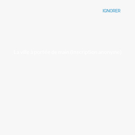
IGNORER
Luchon
La ville à portée de main (Inscription anonyme)