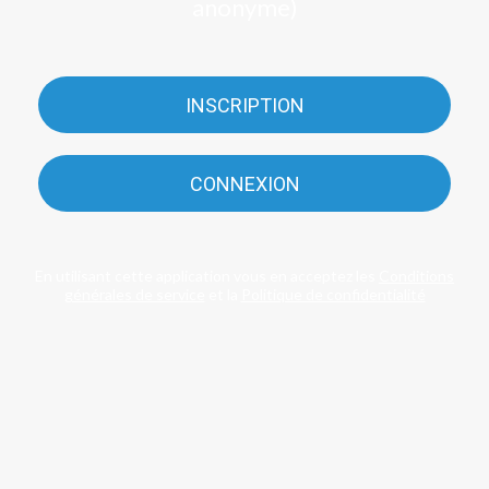
anonyme)
INSCRIPTION
CONNEXION
En utilisant cette application vous en acceptez les
Conditions
générales de service
et la
Politique de confidentialité