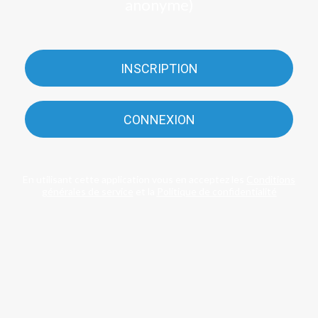
anonyme)
INSCRIPTION
CONNEXION
En utilisant cette application vous en acceptez les
Conditions
générales de service
et la
Politique de confidentialité