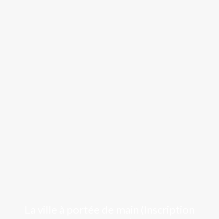
Luchon
La ville à portée de main (Inscription