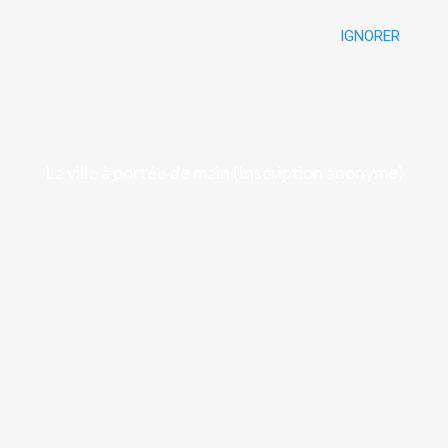
IGNORER
Luchon
La ville à portée de main (Inscription anonyme)