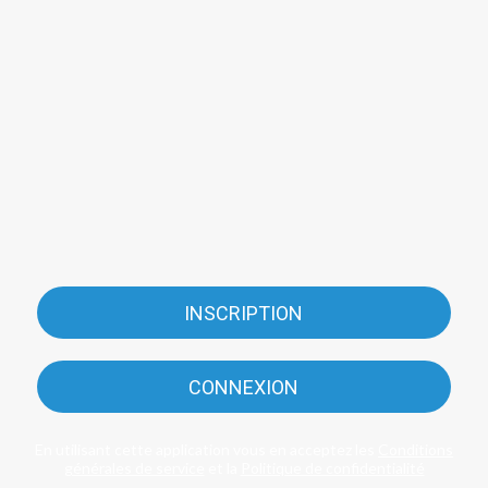
INSCRIPTION
CONNEXION
En utilisant cette application vous en acceptez les
Conditions
générales de service
et la
Politique de confidentialité