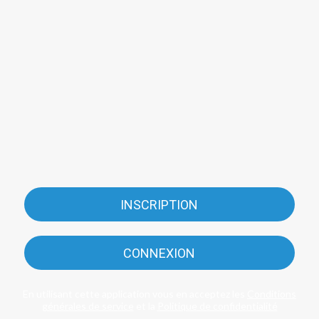
INSCRIPTION
CONNEXION
En utilisant cette application vous en acceptez les
Conditions
générales de service
et la
Politique de confidentialité