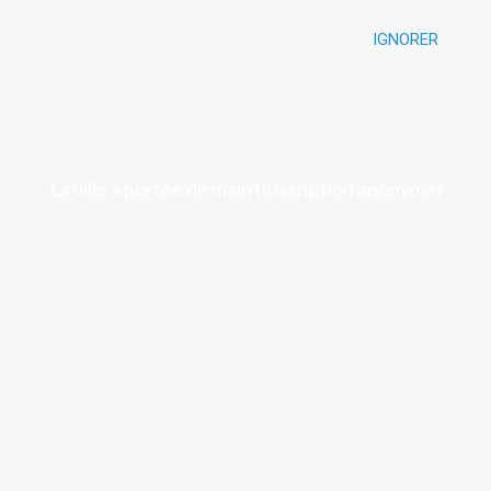
IGNORER
Luchon
La ville à portée de main (Inscription anonyme)