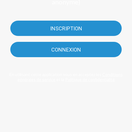
anonyme)
INSCRIPTION
CONNEXION
En utilisant cette application vous en acceptez les
Conditions
générales de service
et la
Politique de confidentialité