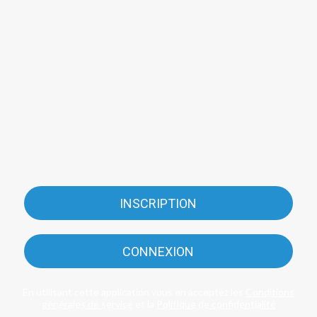
INSCRIPTION
CONNEXION
En utilisant cette application vous en acceptez les
Conditions
générales de service
et la
Politique de confidentialité