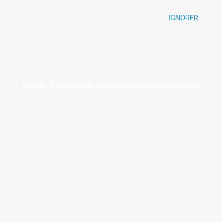
IGNORER
Luchon
La ville à portée de main (Inscription anonyme)