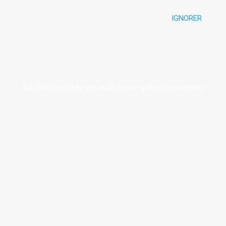
IGNORER
Luchon
La ville à portée de main (Inscription anonyme)