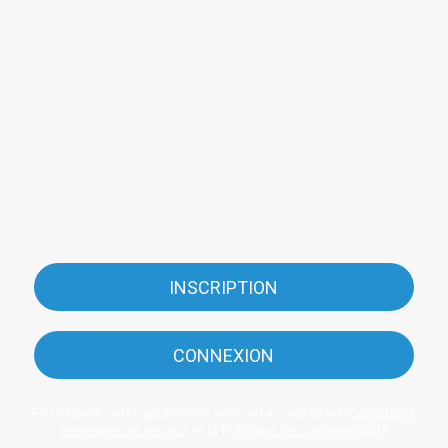
INSCRIPTION
CONNEXION
En utilisant cette application vous en acceptez les
Conditions
générales de service
et la
Politique de confidentialité