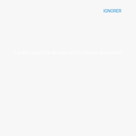
IGNORER
Luchon
La ville à portée de main (Inscription anonyme)