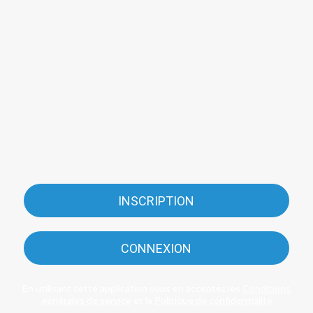
INSCRIPTION
CONNEXION
En utilisant cette application vous en acceptez les
Conditions
générales de service
et la
Politique de confidentialité