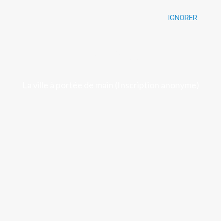
IGNORER
Luchon
La ville à portée de main (Inscription anonyme)