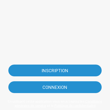
INSCRIPTION
CONNEXION
En utilisant cette application vous en acceptez les
Conditions
générales de service
et la
Politique de confidentialité