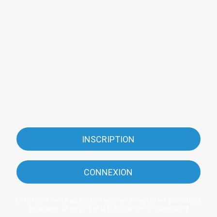
INSCRIPTION
CONNEXION
En utilisant cette application vous en acceptez les
Conditions
générales de service
et la
Politique de confidentialité