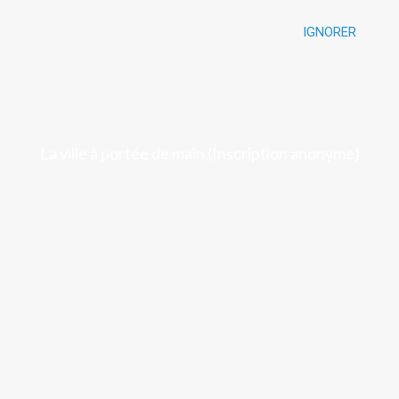
IGNORER
Luchon
La ville à portée de main (Inscription anonyme)