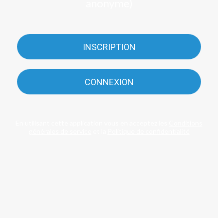
anonyme)
INSCRIPTION
CONNEXION
En utilisant cette application vous en acceptez les
Conditions
générales de service
et la
Politique de confidentialité