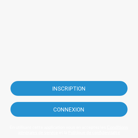
INSCRIPTION
CONNEXION
En utilisant cette application vous en acceptez les
Conditions
générales de service
et la
Politique de confidentialité