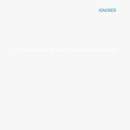
IGNORER
Luchon
La ville à portée de main (Inscription anonyme)