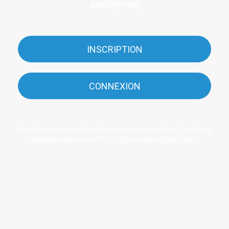
anonyme)
INSCRIPTION
CONNEXION
En utilisant cette application vous en acceptez les
Conditions
générales de service
et la
Politique de confidentialité