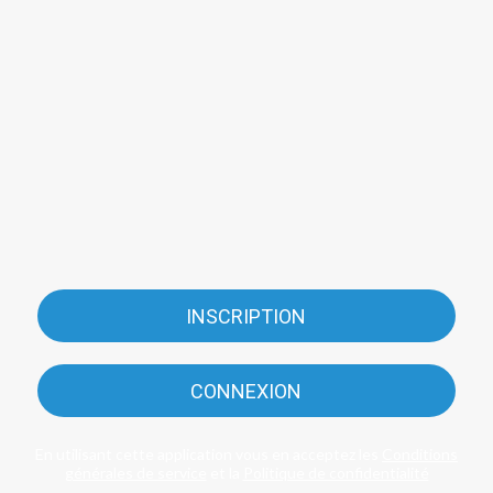
INSCRIPTION
CONNEXION
En utilisant cette application vous en acceptez les
Conditions
générales de service
et la
Politique de confidentialité