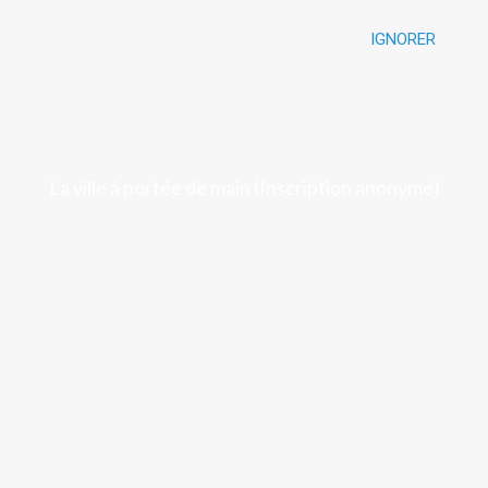
IGNORER
Luchon
La ville à portée de main (Inscription anonyme)